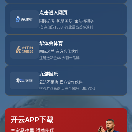
阿扎尔边路突破比利时 2026世界杯小组赛焦点
前言：阿扎尔的边路传奇再掀热潮
在足球的世界里，边路突破总是能点燃球迷的激情，而提到
这一技术，就不得不联想到比利时球星阿扎尔。作为比利时
国家队的灵魂人物，他的边路突破不仅是一种技术，更是一
种艺术。展望2026年世界杯小组赛，
阿扎尔边路突破
无疑
将成为比利时队的一大看点，也可能是决定小组出线形势的
关键因素。究竟是什么让阿扎尔的边路技术如此令人着迷？
本文将带你走进这位球星的精彩世界，解析他在2026世界